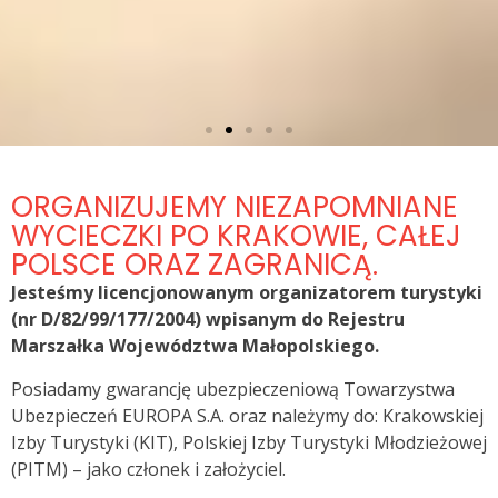
MUZEUM AUSCHWITZ-BIRKENAU
ORGANIZUJEMY NIEZAPOMNIANE
Odkryj Miejsce pamięci i Poznaj historię
WYCIECZKI PO KRAKOWIE, CAŁEJ
holocaustu, symbol terroru i ofiar czasów
POLSCE ORAZ ZAGRANICĄ.
II wojny światowej.
Jesteśmy licencjonowanym organizatorem turystyki
(nr D/82/99/177/2004) wpisanym do Rejestru
Marszałka Województwa Małopolskiego.
Dowiedz się więcej
Posiadamy gwarancję ubezpieczeniową Towarzystwa
Ubezpieczeń EUROPA S.A. oraz należymy do: Krakowskiej
Izby Turystyki (KIT), Polskiej Izby Turystyki Młodzieżowej
(PITM) – jako członek i założyciel.