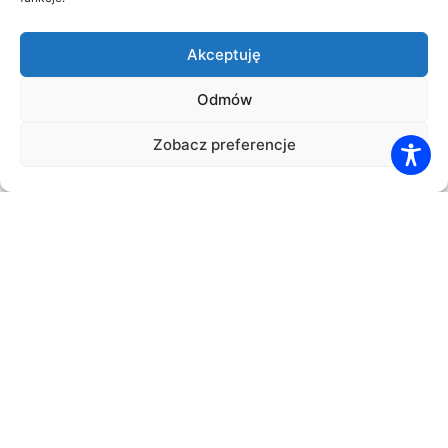
Obsługa Gości konferencji, delegacji, wydarzeń
biznesowych
Rezerwacja noclegów, wyżywienia, biletów wstępu
Akceptuję
oraz transferów
Wczasy krajowe i zagraniczne
Odmów
Ubezpieczenia turystyczne
Zobacz preferencje
Bilety lotnicze