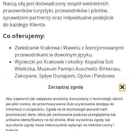
Naszą siłą jest doświadczony zespół wieloletnich
pracowników turystyki, przewodników i pilotów,
sprawdzeni partnerzy oraz indywidualne podejście
do każdego Klienta.
Co oferujemy:
Zwiedzanie Krakowa i Wawelu z licencjonowanymi
przewodnikami w dowolnym języku.
Wycieczki po Krakowie i okolicy: Kopalnia Soli
Wieliczka, Muzeum Pamięci Auschwitz-Birkenau,
Zakopane, Spływ Dunajcem, Ojców i Pieskowa
Skała, Kalwaria Zebrzydowska, Wadowice.
Zarządzaj zgodą
Specjalistyczne programy na życzenie: kulturalne,
religijne, biznesowe.
Aby zapewnić jak najlepsze wrażenia, korzystamy z technologii, takich
Zwiedzanie w wyjątkowej formie – meleksem,
jak pliki cookie, do przechowywania i/lub uzyskiwania dostępu do
informacji o urządzeniu. Zgoda na te technologie pozwoli nam
rowerem, interaktywnie lub w formie gry miejskiej
przetwarzać dane, takie jak zachowanie podczas przeglądania lub
Organizacja wycieczek dla szkół, firm, grup
unikalne identyfikatory na tej stronie. Brak wyrażenia zgody lub
zorganizowanych, incentive
wycofanie zgody może niekorzystnie wpłynąć na niektóre cechy i
funkcje.