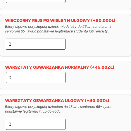
WIECZORNY REJS PO WIŚLE 1 H ULGOWY
(+
80.00
ZŁ
)
Bilety ulgowe przysługują dzieci, młodzieży do 26 lat, rencistom i
seniorom 65+ tylko podstawie legitymacji studenta lub rencisty.
WARSZTATY OBWARZANKA NORMALNY
(+
45.00
ZŁ
)
WARSZTATY OBWARZANKA ULGOWY
(+
40.00
ZŁ
)
Bilety ulgowe przysługują dzieciom do 18 lat i seniorom 65+ tylko
podstawie legitymacji lub dowodu.