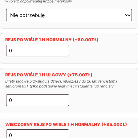
wybierz odpowiednią liczbę meleksów
REJS PO WIŚLE 1 H NORMALNY
(+
80.00
ZŁ
)
REJS PO WIŚLE 1 H ULGOWY
(+
75.00
ZŁ
)
Bilety ulgowe przysługują dzieci, młodzieży do 26 lat, rencistom i
seniorom 65+ tylko podstawie legitymacji studenta lub rencisty.
WIECZORNY REJS PO WIŚLE 1 H NORMALNY
(+
85.00
ZŁ
)