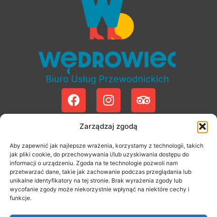
KONTAKT
Zarządzaj zgodą
+48 12 294 01 56
Aby zapewnić jak najlepsze wrażenia, korzystamy z technologii, takich
+48 12 427 13 27
jak pliki cookie, do przechowywania i/lub uzyskiwania dostępu do
biuro@wedrowiec.krakow.pl
informacji o urządzeniu. Zgoda na te technologie pozwoli nam
przetwarzać dane, takie jak zachowanie podczas przeglądania lub
unikalne identyfikatory na tej stronie. Brak wyrażenia zgody lub
NA SKRÓTY
wycofanie zgody może niekorzystnie wpłynąć na niektóre cechy i
O Nas
funkcje.
Regulamin