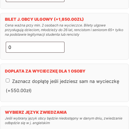
BILET J. OBCY ULGOWY
(+
1,850.00
ZŁ
)
Cena ważna przy min. 2 osobach na wycieczce. Bilety ulgowe
przysługują dzieciom, młodzieży do 26 lat, rencistom i seniorom 65+ tylko
na podstawie legitymacji studenta lub rencisty
DOPŁATA ZA WYCIECZKĘ DLA 1 OSOBY
Zaznacz dopłątę jeśli jedziesz sam na wycieczkę
(+
550.00
zł
)
WYBIERZ JĘZYK ZWIEDZANIA
Jeśli wybrany język obcy będzie niedostępny w danym dniu, zwiedzanie
odbędzie się w j. angielskim