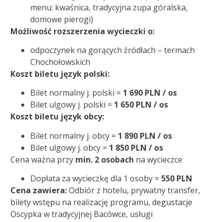
menu: kwaśnica, tradycyjna zupa góralska,
domowe pierogi)
Możliwość rozszerzenia wycieczki o:
odpoczynek na gorących źródłach – termach
Chochołowskich
Koszt biletu język polski:
Bilet normalny j. polski =
1 690
PLN / os
Bilet ulgowy j. polski =
1 650 PLN / os
Koszt biletu język obcy:
Bilet normalny j. obcy =
1 890 PLN / os
Bilet ulgowy j. obcy =
1 850 PLN / os
Cena ważna przy
min. 2 osobach
na wycieczce
Dopłata za wycieczkę dla 1 osoby =
550 PLN
Cena zawiera:
Odbiór z hotelu, prywatny transfer,
bilety wstępu na realizację programu, degustacje
Oscypka w tradycyjnej Bacówce, usługi