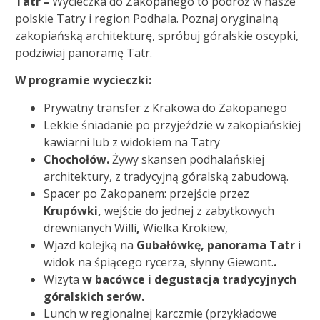
Tatr
–
Wycieczka do Zakopanego to podróż w nasze
polskie Tatry i region Podhala. Poznaj oryginalną
zakopiańską architekturę, spróbuj góralskie oscypki,
podziwiaj panoramę Tatr.
W programie wycieczki:
Prywatny transfer z Krakowa do Zakopanego
Lekkie śniadanie po przyjeździe w zakopiańskiej
kawiarni lub z widokiem na Tatry
Chochołów.
Żywy skansen podhalańskiej
architektury, z tradycyjną góralską zabudową.
Spacer po Zakopanem: przejście przez
Krupówki,
wejście do jednej z zabytkowych
drewnianych Willi
,
Wielka Krokiew,
Wjazd kolejką na
Gubałówkę, panorama Tatr
i
widok na śpiącego rycerza, słynny Giewont.
.
Wizyta
w bacówce i degustacja tradycyjnych
góralskich serów.
Lunch w regionalnej karczmie (przykładowe