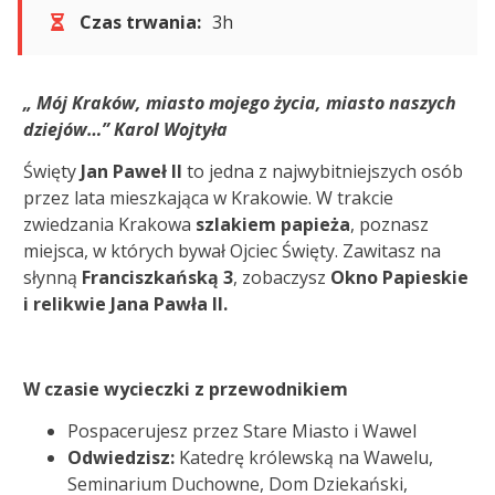
Czas trwania:
3h
„ Mój Kraków, miasto mojego życia, miasto naszych
dziejów…”
Karol Wojtyła
Święty
Jan Paweł II
to jedna z najwybitniejszych osób
przez lata mieszkająca w Krakowie. W trakcie
zwiedzania Krakowa
szlakiem papieża
, poznasz
miejsca, w których bywał Ojciec Święty. Zawitasz na
słynną
Franciszkańską 3
, zobaczysz
Okno Papieskie
i relikwie Jana Pawła II.
W czasie wycieczki z przewodnikiem
Pospacerujesz przez Stare Miasto i Wawel
Odwiedzisz:
Katedrę królewską na Wawelu,
Seminarium Duchowne, Dom Dziekański,