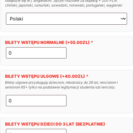
odbędzie się w j. angielskim. Języki niszowe za dopłatą + 200 PLN:
chiński, japoński, rumuński, szwedzki, norweski, portugalski, węgierski
BILETY WSTĘPU NORMALNE
(+
55.00
ZŁ
)
*
BILETY WSTĘPU ULGOWE
(+
40.00
ZŁ
)
*
Bilety ulgowe przysługują dzieciom, młodzieży do 26 lat, rencistom i
seniorom 65+ tylko na podstawie legitymacji studenta lub rencisty.
BILETY WSTĘPU DZIECI DO 3 LAT (BEZPŁATNIE)