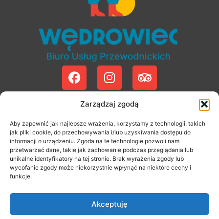
KONTAKT
Zarządzaj zgodą
+48 12 294 01 56
Aby zapewnić jak najlepsze wrażenia, korzystamy z technologii, takich
+48 12 427 13 27
jak pliki cookie, do przechowywania i/lub uzyskiwania dostępu do
biuro@wedrowiec.krakow.pl
informacji o urządzeniu. Zgoda na te technologie pozwoli nam
przetwarzać dane, takie jak zachowanie podczas przeglądania lub
unikalne identyfikatory na tej stronie. Brak wyrażenia zgody lub
NA SKRÓTY
wycofanie zgody może niekorzystnie wpłynąć na niektóre cechy i
O Nas
funkcje.
Regulamin
Polityka prywatności
Akceptuję
Dokumenty