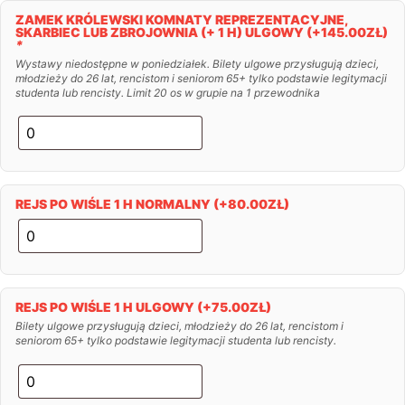
ZAMEK KRÓLEWSKI KOMNATY REPREZENTACYJNE,
SKARBIEC LUB ZBROJOWNIA (+ 1 H) ULGOWY
(+
145.00
ZŁ
)
*
Wystawy niedostępne w poniedziałek. Bilety ulgowe przysługują dzieci,
młodzieży do 26 lat, rencistom i seniorom 65+ tylko podstawie legitymacji
studenta lub rencisty. Limit 20 os w grupie na 1 przewodnika
REJS PO WIŚLE 1 H NORMALNY
(+
80.00
ZŁ
)
REJS PO WIŚLE 1 H ULGOWY
(+
75.00
ZŁ
)
Bilety ulgowe przysługują dzieci, młodzieży do 26 lat, rencistom i
seniorom 65+ tylko podstawie legitymacji studenta lub rencisty.