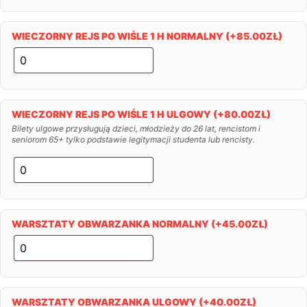
WIECZORNY REJS PO WIŚLE 1 H NORMALNY
(+
85.00
ZŁ
)
WIECZORNY REJS PO WIŚLE 1 H ULGOWY
(+
80.00
ZŁ
)
Bilety ulgowe przysługują dzieci, młodzieży do 26 lat, rencistom i
seniorom 65+ tylko podstawie legitymacji studenta lub rencisty.
WARSZTATY OBWARZANKA NORMALNY
(+
45.00
ZŁ
)
WARSZTATY OBWARZANKA ULGOWY
(+
40.00
ZŁ
)